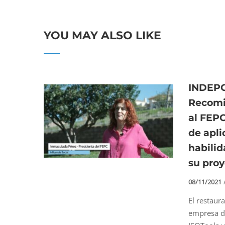
YOU MAY ALSO LIKE
INDEPC
Recomi
al FEP
de apli
habilid
su pro
08/11/2021
El restaur
empresa de