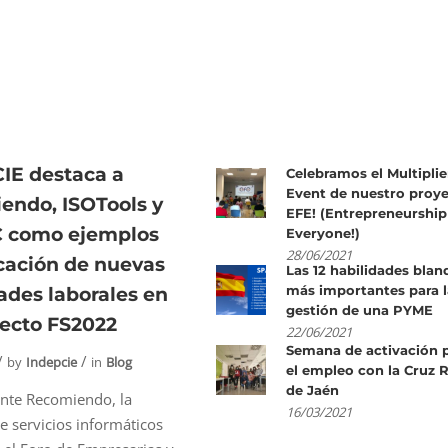
IE destaca a
Celebramos el Multiplie
Event de nuestro proy
endo, ISOTools y
EFE! (Entrepreneurship
C como ejemplos
Everyone!)
28/06/2021
cación de nuevas
Las 12 habilidades blan
más importantes para l
ades laborales en
gestión de una PYME
yecto FS2022
22/06/2021
Semana de activación 
by
Indepcie
in
Blog
el empleo con la Cruz 
de Jaén
ante Recomiendo, la
16/03/2021
 servicios informáticos