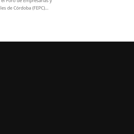
 el Foro de Empresarias y
les de Córdoba (FEPC)...