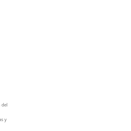
 del
as y