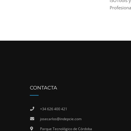
ISOTools y
Profesiona
CONTACTA
+34 626 400 421
josecarlos@indepcie.com
Parque Tecnológico de Córdoba