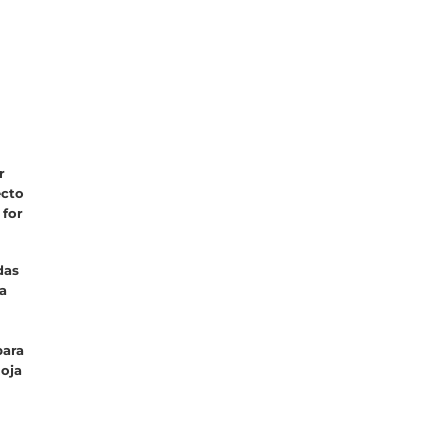
r
ecto
 for
das
a
para
Roja