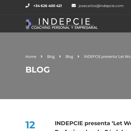
+34 626 400 421
josecarlos@indepcie.com
Home
Blog
Blog
INDEPCIE presenta ‘Let Wo
BLOG
12
INDEPCIE presenta ‘Let W