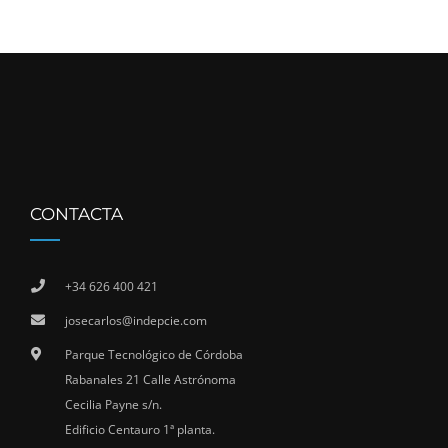
CONTACTA
+34 626 400 421
josecarlos@indepcie.com
Parque Tecnológico de Córdoba
Rabanales 21 Calle Astrónoma
Cecilia Payne s/n.
Edificio Centauro 1ª planta.