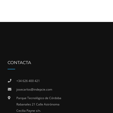
CONTACTA
+34 626 400 421
josecarlos@indepcie.com
Parque Tecnológico de Córdoba
Rabanales 21 Calle Astrónoma
Cecilia Payne s/n.